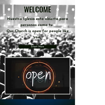
WELCOME
Nuestra Iglesia
esta
abierta para
personas como tu.
Our Church is open for people like
you.
Start Now