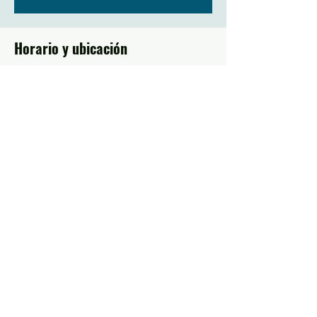
Horario y ubicación
May 31, 2024, 6:00 PM – 10:00 PM
Emmaus, 560 Dalton St, Emmaus, PA 18049,
EE. UU.
Acerca del evento
Youth service, evangelistic event, worship 
and fellowship. 
Compartir este evento