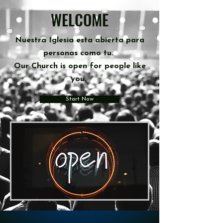
WELCOME
Nuestra Iglesia
esta
abierta para
personas como tu.
Our Church is open for people like
you.
Start Now