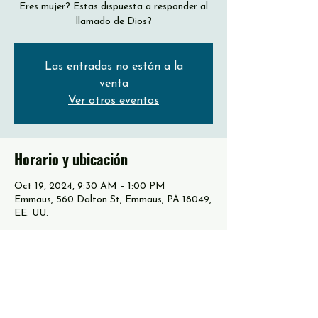
Eres mujer? Estas dispuesta a responder al
llamado de Dios?
Las entradas no están a la
venta
Ver otros eventos
Horario y ubicación
Oct 19, 2024, 9:30 AM – 1:00 PM
Emmaus, 560 Dalton St, Emmaus, PA 18049,
EE. UU.
Acerca del evento
Únete a nosotras el 
publico general a las 
 en 
.
Viernes 18, 7pm - publico en general, 
Sabado 19, puertas habren a las 9am - 