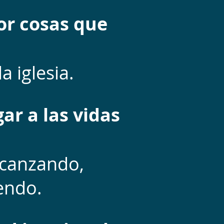
r cosas que
a iglesia.
ar a las vidas
lcanzando,
endo.