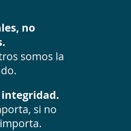
les, no
.
otros somos la
ndo.
 integridad.
porta, si no
 importa.