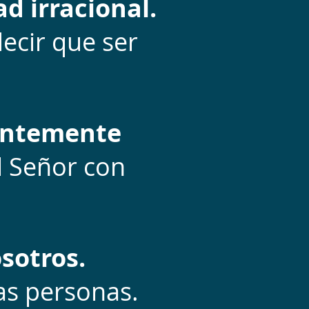
d irracional.
ecir que ser
uentemente
l Señor con
sotros.
las personas.