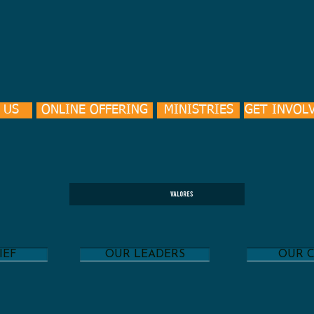
 US
ONLINE OFFERING
MINISTRIES
GET INVOL
IEF
OUR LEADERS
OUR 