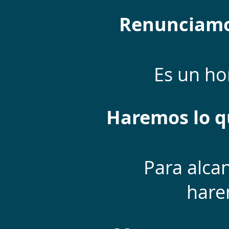
Renunciamo
Es un hon
Haremos lo qu
Para alca
hare