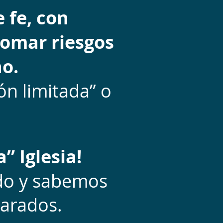
 fe, con
tomar riesgos
no.
ón limitada” o
” Iglesia!
ndo y sabemos
arados.